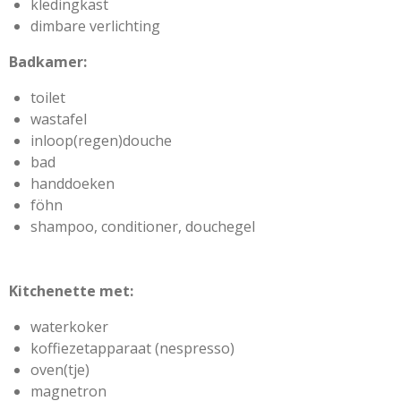
kledingkast
dimbare verlichting
Badkamer:
toilet
wastafel
inloop(regen)douche
bad
handdoeken
föhn
shampoo, conditioner, douchegel
Kitchenette met:
waterkoker
koffiezetapparaat (nespresso)
oven(tje)
magnetron